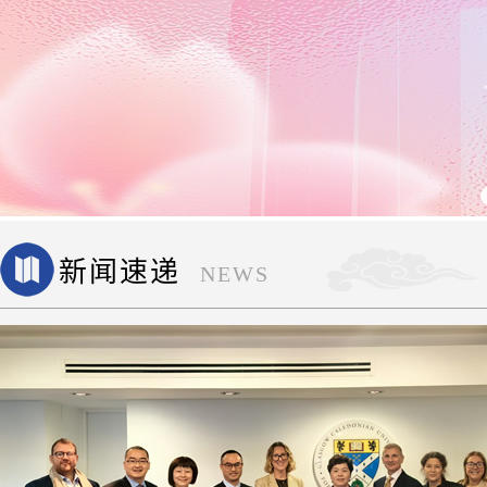
新闻速递
NEWS