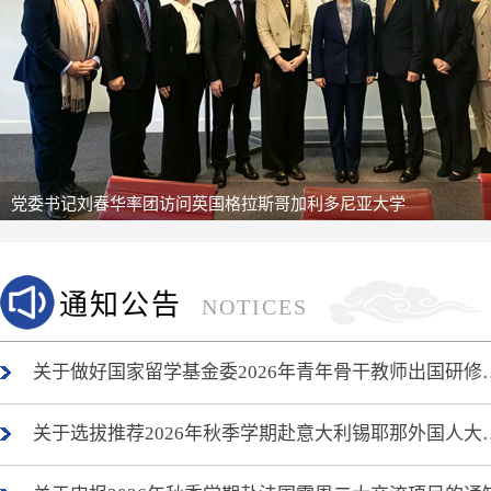
党委书记刘春华率团访问英国格拉斯哥加利多尼亚大学
校长刘宗明率团出访挪威、英国高校和科研机构
党委书记刘春华率团访问冰岛、意大利高校和科研机构
刚果共和国驻华大使雅克·尼昂加先生来访并受聘为我校荣誉教授
党委书记刘春华率团访问英国格拉斯哥加利多尼亚大学
校长刘宗明率团出访挪威、英国高校和科研机构
通知公告
NOTICES
关于做好国家留学基金委2026年
关于选拔推荐2026年秋季学期赴