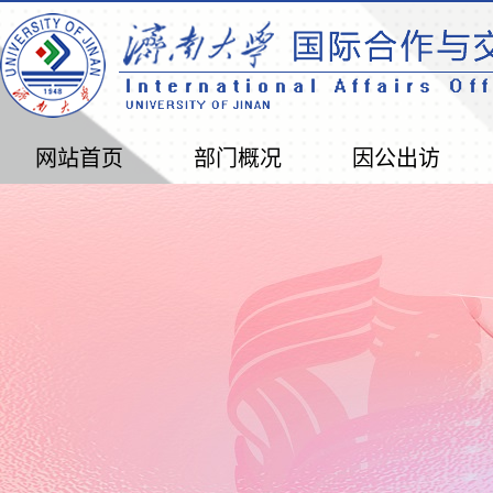
网站首页
部门概况
因公出访